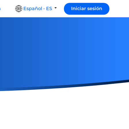
a
Español - ES
Iniciar sesión