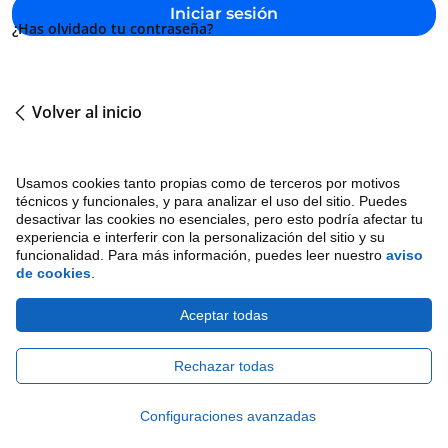
Iniciar sesión
¿Has olvidado tu contraseña?
Volver al inicio
Usamos cookies tanto propias como de terceros por motivos
técnicos y funcionales, y para analizar el uso del sitio. Puedes
desactivar las cookies no esenciales, pero esto podría afectar tu
experiencia e interferir con la personalización del sitio y su
funcionalidad. Para más información, puedes leer nuestro
aviso
de cookies
.
Aviso de cookies
•
Ética
•
Legal
•
Privacy Notice
Aceptar todas
Copyright © 2026 Avature.
Todos los derechos
reservados.
Rechazar todas
Configuraciones avanzadas